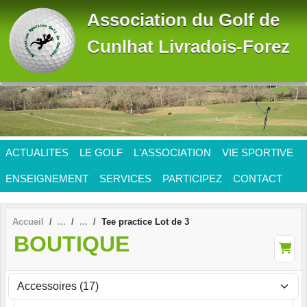
Panneau de gestion des cookies
Association du Golf de
Cunlhat Livradois-Forez
ACTUALITES
LE GOLF
L'ASSOCIATION
VIE SPORTIVE
ENSEIGNEMENT
SERVICES
PARTICIPEZ
CONTACT
Accueil
Tee practice Lot de 3
BOUTIQUE