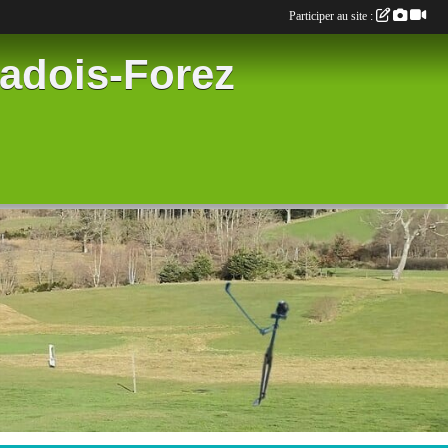
Participer au site :
radois-Forez