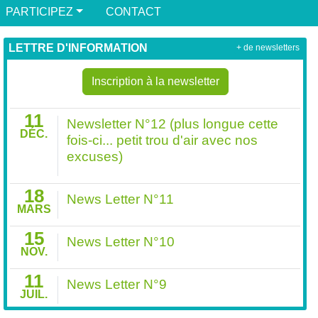
PARTICIPEZ
CONTACT
LETTRE D'INFORMATION
+ de newsletters
Inscription à la newsletter
11
Newsletter N°12 (plus longue cette
DÉC.
fois-ci... petit trou d'air avec nos
excuses)
18
News Letter N°11
MARS
15
News Letter N°10
NOV.
11
News Letter N°9
JUIL.