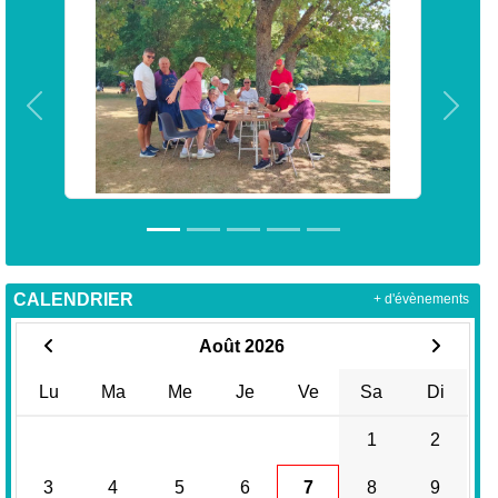
Précedent
Suiva
CALENDRIER
+ d'évènements
Août 2026
Lu
Ma
Me
Je
Ve
Sa
Di
1
2
3
4
5
6
7
8
9