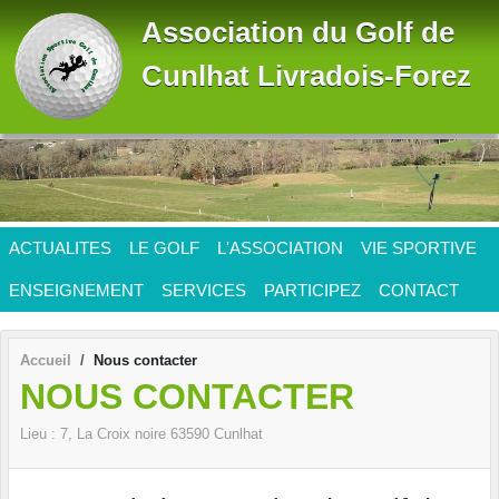
Panneau de gestion des cookies
Association du Golf de
Cunlhat Livradois-Forez
ACTUALITES
LE GOLF
L'ASSOCIATION
VIE SPORTIVE
ENSEIGNEMENT
SERVICES
PARTICIPEZ
CONTACT
Accueil
Nous contacter
NOUS CONTACTER
Lieu :
7, La Croix noire
63590
Cunlhat